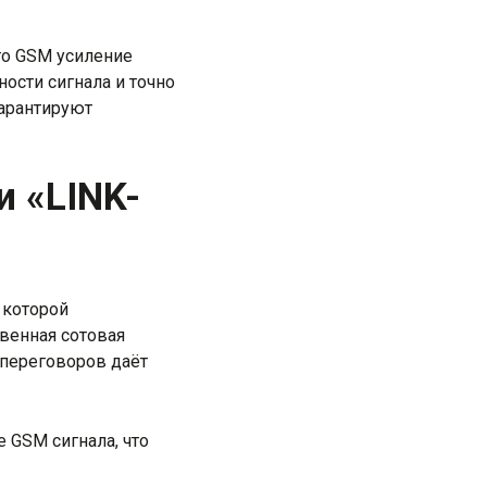
то GSM усиление
ости сигнала и точно
арантируют
и «LINK-
 которой
венная сотовая
 переговоров даёт
 GSM сигнала, что