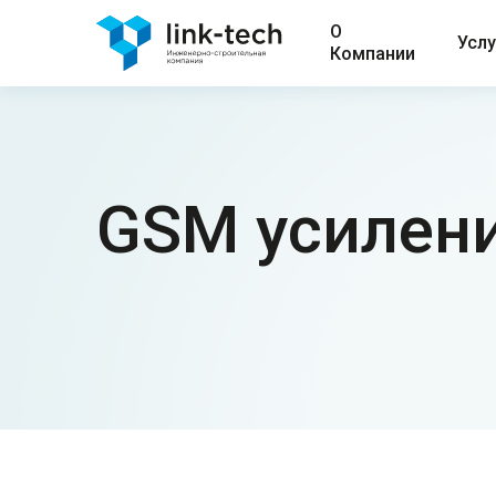
О
Услу
Компании
GSM усилени