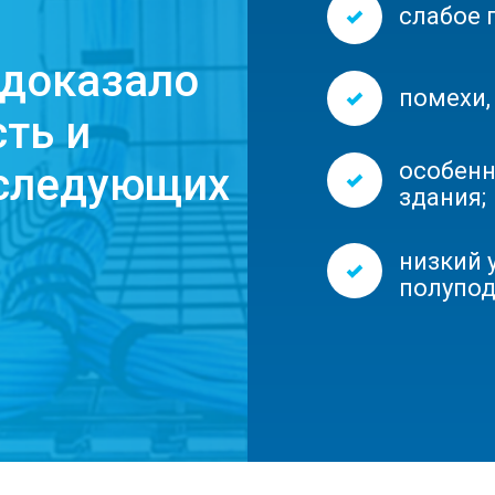
слабое 
 доказало
помехи,
ть и
особенн
 следующих
здания;
низкий 
полупо