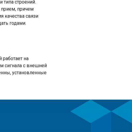
и типа строений.
 прием, причем
ия качества связи
дать годами.
 работает на
ем сигнала с внешней
тенны, установленные