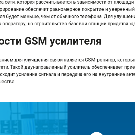
 сети, которая рассчитывается в зависимости от площади 
рирование обеспечит равномерное покрытие и уверенный
еля будет меньше, чем от обычного телефона. Для улучшен
 оператору, но строительство базовой станции придется ж
сти GSM усилителя
ием для улучшения связи является GSM-репитер, который
сети. Такой двунаправленный усилитель обеспечивает при
исходит усиление сигнала и передача его на внутренние ан
честве.