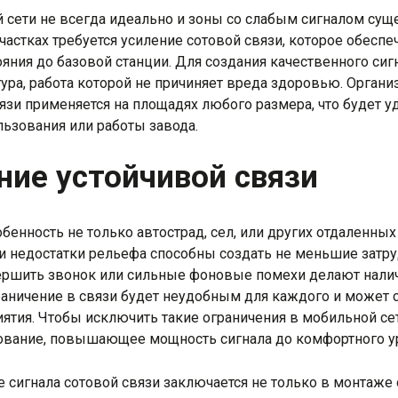
сети не всегда идеально и зоны со слабым сигналом сущ
участках требуется усиление сотовой связи, которое обесп
ояния до базовой станции. Для создания качественного сиг
ура, работа которой не причиняет вреда здоровью. Органи
язи применяется на площадях любого размера, что будет у
ьзования или работы завода.
ние устойчивой связи
енность не только автострад, сел, или других отдаленных
 и недостатки рельефа способны создать не меньшие затру
ршить звонок или сильные фоновые помехи делают нали
ничение в связи будет неудобным для каждого и может с
ятия. Чтобы исключить такие ограничения в мобильной сет
ование, повышающее мощность сигнала до комфортного у
 сигнала сотовой связи заключается не только в монтаже