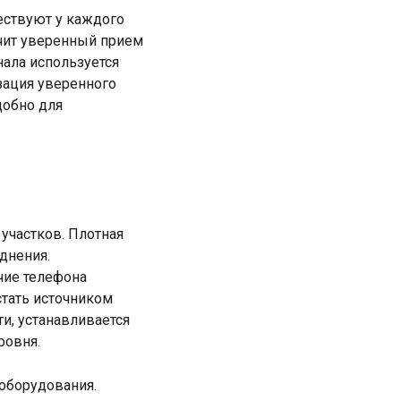
ествуют у каждого
ечит уверенный прием
нала используется
зация уверенного
добно для
 участков. Плотная
днения.
чие телефона
тать источником
и, устанавливается
ровня.
 оборудования.