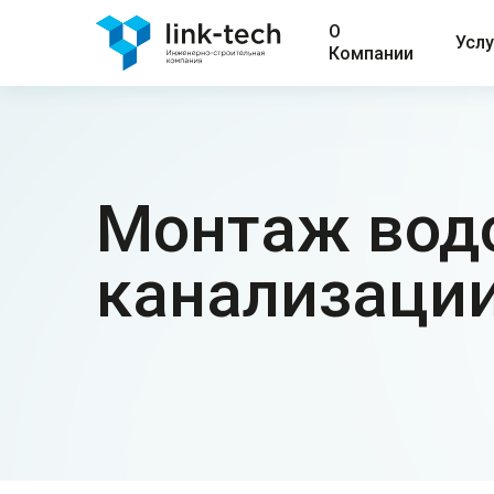
О
Услу
Компании
Монтаж вод
канализаци