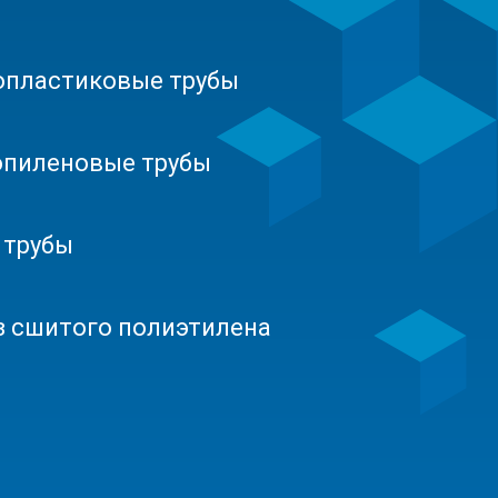
опластиковые трубы
опиленовые трубы
 трубы
з сшитого полиэтилена