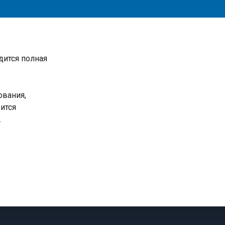
дится полная
ования,
ится
.