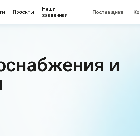
Наши
ги
Проекты
Поставщики
Ко
заказчики
оснабжения и
и