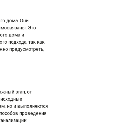
го дома. Они
имосвязаны. Это
ого дома и
го подхода, так как
жно предусмотреть,
жный этап, от
о исходные
ем, но и выполняются
способов проведения
канализации: