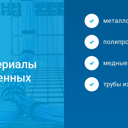
металл
полипр
ериалы
медные
енных
трубы и