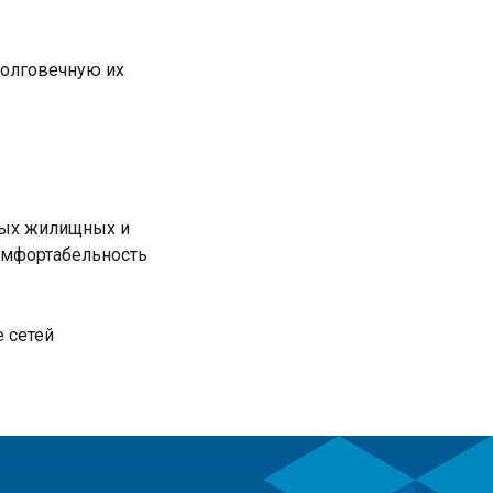
олговечную их
ных жилищных и
комфортабельность
 сетей