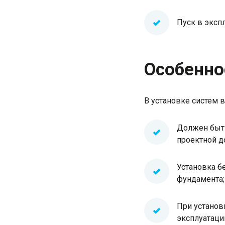
Пуск в эксп
Особенно
В установке систем 
Должен быть
проектной д
Установка б
фундамента;
При установ
эксплуатаци