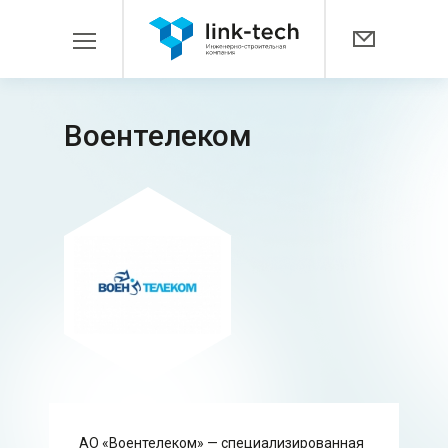
Воентелеком
АО «Воентелеком» — специализированная